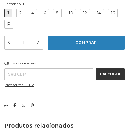
Tamanho:
1
1
2
4
6
8
10
12
14
16
P
ALTERAR CEP
Entregas para o CEP:
Meios de envio
CALCULAR
Não sei meu CEP
Produtos relacionados