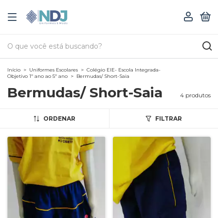
0
Início
>
Uniformes Escolares
>
Colégio EIE- Escola Integrada-
Objetivo 1º ano ao 5º ano
>
Bermudas/ Short-Saia
Bermudas/ Short-Saia
4 produtos
ORDENAR
FILTRAR