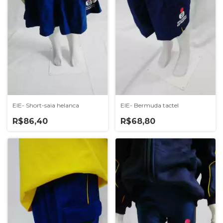
EIE- Short-saia helanca
EIE- Bermuda tactel
R$86,40
R$68,80