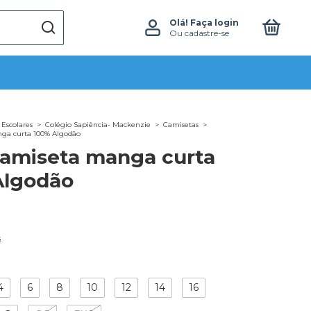
0
Olá!
Faça login
Ou cadastre-se
Escolares
>
Colégio Sapiência- Mackenzie
>
Camisetas
>
ga curta 100% Algodão
amiseta manga curta
Algodão
s
4
6
8
10
12
14
16