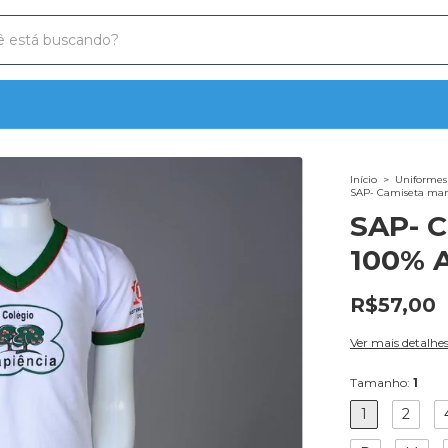
Início
>
Uniformes 
SAP- Camiseta man
SAP- C
100% 
R$57,00
Ver mais detalhe
Tamanho:
1
1
2