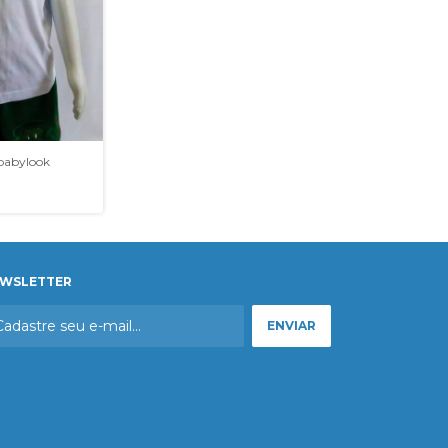
babylook
WSLETTER