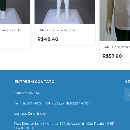
SAP- Camiseta regata
 manga curta
R$48,40
SAP- Camiseta 
R$57,60
ENTRE EM CONTATO
NE
5511932846784
Tel: (11) 3501-6091 I WhatsApp (11) 93284-6784
contato@ndj.ind.br
Rua Doutor Luiz Migliano, 627 Jd Vazami - São Paulo - CEP:
05711- 000